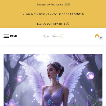
Passer
Aller
Entreprise Française 🇫🇷
à
au
la
contenu
–10% MAINTENANT AVEC LE CODE
PROMO10
navigation
LIVRAISON OFFERTE 📦
MENU
0