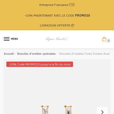
Passer
Aller
Entreprise Française 🇫🇷
à
au
la
contenu
–10% MAINTENANT AVEC LE CODE
PROMO10
navigation
LIVRAISON OFFERTE 📦
MENU
0
Accueil
/
Boucles d'oreilles spéciales
/
Boucles D’oreilles Fixes Dorées Avec Pi
-10% Code PROMO10 jusqu'a la fin du mois