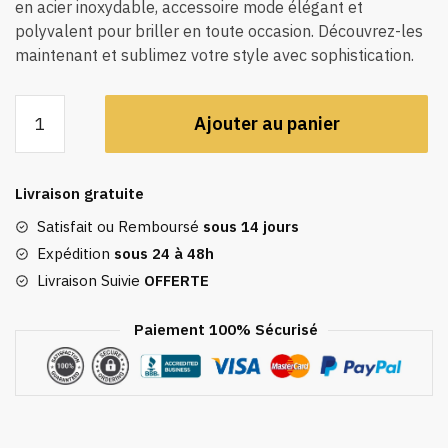
en acier inoxydable, accessoire mode élégant et
polyvalent pour briller en toute occasion. Découvrez-les
maintenant et sublimez votre style avec sophistication.
quantité
Ajouter au panier
de
Boucles
D'oreilles
Livraison gratuite
Fixes
Dorées
Satisfait ou Remboursé
sous 14 jours
Avec
Expédition
sous 24 à 48h
Pierre
Livraison Suivie
OFFERTE
Rectangulaire
En
Paiement 100% Sécurisé
Acier
Inoxydable