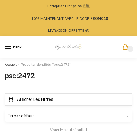
Passer
Aller
Entreprise Française 🇫🇷
à
au
la
contenu
–10% MAINTENANT AVEC LE CODE
PROMO10
navigation
LIVRAISON OFFERTE 📦
MENU
0
Accueil
/
Produits identifiés “psc:2472”
psc:2472
Afficher Les Filtres
Voici le seul résultat